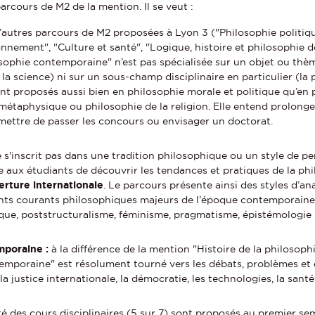
cours de M2 de la mention. Il se veut :
d’autres parcours de M2 proposées à Lyon 3 ("Philosophie politique
nnement", "Culture et santé", "Logique, histoire et philosophie d
ophie contemporaine" n’est pas spécialisée sur un objet ou thèm
la science) ni sur un sous-champ disciplinaire en particulier (la p
ont proposés aussi bien en philosophie morale et politique qu’en 
métaphysique ou philosophie de la religion. Elle entend prolonger
mettre de passer les concours ou envisager un doctorat.
e s'inscrit pas dans une tradition philosophique ou un style de p
e aux étudiants de découvrir les tendances et pratiques de la p
erture internationale
. Le parcours présente ainsi des styles d’an
ents courants philosophiques majeurs de l’époque contemporaine 
e, poststructuralisme, féminisme, pragmatisme, épistémologie h
mporaine :
à la différence de la mention "Histoire de la philosophie
emporaine" est résolument tourné vers les débats, problèmes et 
la justice internationale, la démocratie, les technologies, la santé,
té des cours disciplinaires (5 sur 7) sont proposés au premier se