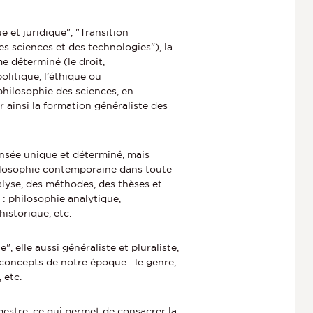
 et juridique", "Transition
es sciences et des technologies"), la
e déterminé (le droit,
olitique, l’éthique ou
philosophie des sciences, en
 ainsi la formation généraliste des
ensée unique et déterminé, mais
hilosophie contemporaine dans toute
alyse, des méthodes, des thèses et
: philosophie analytique,
istorique, etc.
", elle aussi généraliste et pluraliste,
concepts de notre époque : le genre,
 etc.
mestre, ce qui permet de consacrer la