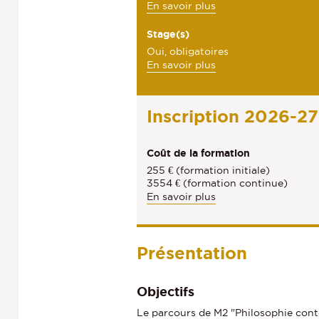
à
En savoir plus
e
p
c
Stage(s)
r
o
Oui, obligatoires
t
à
En savoir plus
p
i
p
o
r
s
o
o
d
Inscription 2026-27
n
p
e
o
s
s
Coût de la formation
s
L
d
d
i
255 € (formation initiale)
3554 € (formation continue)
e
e
e
En savoir plus
s
u
l
S
(
t
x
a
a
)
Présentation
f
g
d
e
e
i
(
l
Objectifs
c
s
a
Le parcours de M2 "Philosophie cont
)