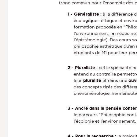
f
h
tronc commun pour l’ensemble des par
o
e
r
Généraliste :
à la différence 
m
écologique : éthique et enviro
a
formation proposée en "Philos
t
l'environnement, la médecine, 
i
l’épistémologie). Des cours s
o
philosophie esthétique qu’en 
n
étudiants de M1 pour leur per
Pluraliste :
cette spécialité n
entend au contraire permettr
leur
pluralité
et dans une
ouv
des concepts tirés des différ
phénoménologie, herméneutiqu
Ancré dans la pensée conte
le parcours "Philosophie cont
l’écologie et l’environnement, 
Pour la recherche :
la majori