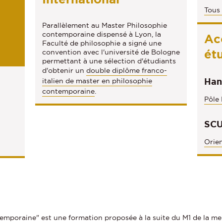
n
Tous 
s
Parallèlement au Master Philosophie
contemporaine dispensé à Lyon, la
Ac
Faculté de philosophie a signé une
ét
convention avec l'université de Bologne
permettant à une sélection d'étudiants
d'obtenir un
double diplôme franco-
Han
italien de master en philosophie
contemporaine
.
Pôle
SCU
Orien
emporaine" est une formation proposée à la suite du M1 de la me