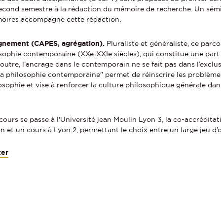
econd semestre à la rédaction du mémoire de recherche. Un sémi
moires accompagne cette rédaction.
ignement (CAPES, agrégation).
Pluraliste et généraliste, ce parc
losophie contemporaine (XXe-XXIe siècles), qui constitue une pa
tre, l’ancrage dans le contemporain ne se fait pas dans l’exclusio
 la philosophie contemporaine" permet de réinscrire les problè
osophie et vise à renforcer la culture philosophique générale dan
cours se passe à l'Université jean Moulin Lyon 3, la co-accrédita
n et un cours à Lyon 2, permettant le choix entre un large jeu d’
ter