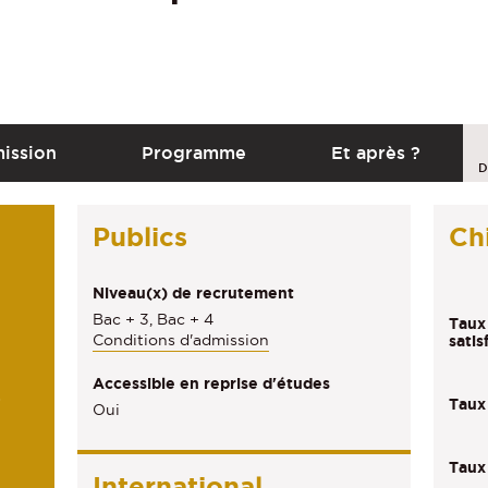
C
ission
Programme
Et après ?
a
D
l
Publics
Chi
l
t
Niveau(x) de recrutement
o
Bac + 3, Bac + 4
Taux
a
Conditions d'admission
satis
c
Accessible en reprise d'études
)
Taux 
t
Oui
i
Taux
o
International