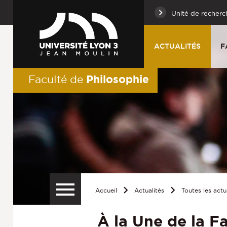
Unité de recherc
ACTUALITÉS
F
Philosophie
Faculté de
Accueil
Actualités
Toutes les actu
À la Une de la F