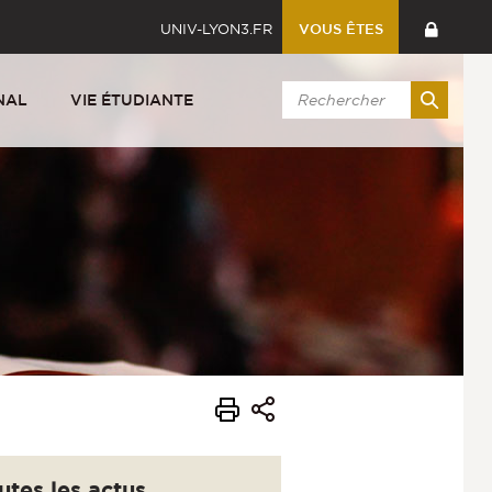
UNIV-LYON3.FR
VOUS ÊTES
NAL
VIE ÉTUDIANTE
utes les actus