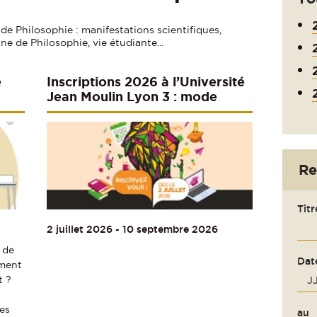
 de Philosophie : manifestations scientifiques,
e de Philosophie, vie étudiante...
e
Inscriptions 2026 à l’Université
Jean Moulin Lyon 3 : mode
d’emploi
Re
Titr
2 juillet 2026
-
10 septembre 2026
 de
Dat
ement
t ?
hes
au