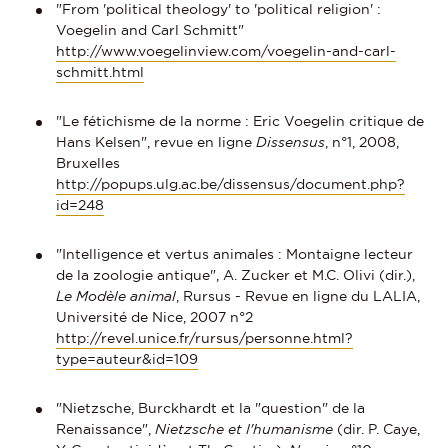
"From 'political theology' to 'political religion' :
Voegelin and Carl Schmitt"
http://www.voegelinview.com/voegelin-and-carl-
schmitt.html
"Le fétichisme de la norme : Eric Voegelin critique de
Hans Kelsen", revue en ligne
Dissensus
, n°1, 2008,
Bruxelles
http://popups.ulg.ac.be/dissensus/document.php?
id=248
"Intelligence et vertus animales : Montaigne lecteur
de la zoologie antique", A. Zucker et M.C. Olivi (dir.),
Le Modèle animal
, Rursus - Revue en ligne du LALIA,
Université de Nice, 2007 n°2
http://revel.unice.fr/rursus/personne.html?
type=auteur&id=109
"Nietzsche, Burckhardt et la "question" de la
Renaissance",
Nietzsche et l'humanisme
(dir. P. Caye,