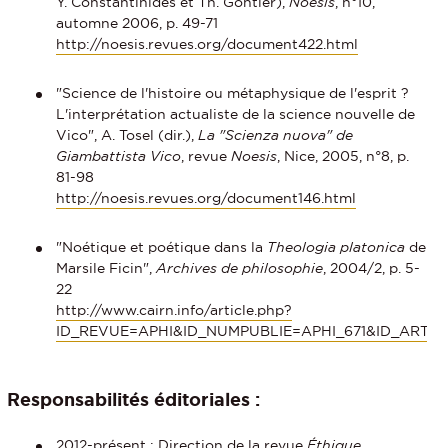
Y. Constantinidès et Th. Gontier),
Noesis
, n°10,
automne 2006, p. 49-71
http://noesis.revues.org/document422.html
"Science de l'histoire ou métaphysique de l'esprit ?
L'interprétation actualiste de la science nouvelle de
Vico", A. Tosel (dir.),
La "Scienza nuova" de
Giambattista Vico
, revue
Noesis
, Nice, 2005, n°8, p.
81-98
http://noesis.revues.org/document146.html
"Noétique et poétique dans la
Theologia platonica
de
Marsile Ficin",
Archives de philosophie
, 2004/2, p. 5-
22
http://www.cairn.info/article.php?
ID_REVUE=APHI&ID_NUMPUBLIE=APHI_671&ID_ARTIC
Responsabilités éditoriales :
2012-présent : Direction de la
revue
Éthique,