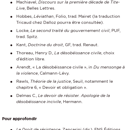
Machiavel,
Discours sur la première décade de Tite-
Live
, Belles Lettres.
Hobbes,
Léviathan
, Folio, trad. Mairet (la traduction
Tricaud chez Dalloz pourra être consultée).
Locke,
Le second traité du gouvernement civil
, PUF,
trad. Spitz.
Kant,
Doctrine du droit
, GF, trad. Renaut.
Thoreau, Henry D.,
La désobéissance civile
, choix
d’édition libre.
Arendt, « La désobéissance civile », in
Du mensonge à
la violence
, Calmann-Lévy.
Rawls,
Théorie de la justice
, Seuil, notamment le
chapitre 6, « Devoir et obligation ».
Delmas C.,
Le devoir de résister. Apologie de la
désobéissance incivile
, Hermann.
Pour approfondir
Le Droit de résistance
, Zancarini (dir.), ENS Éditions.