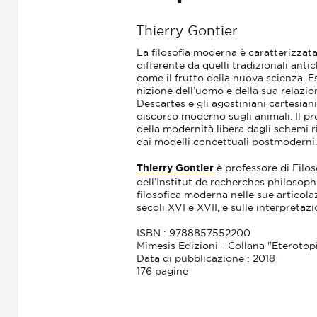
Thierry Gontier
La filosofia moderna è caratterizzata
differente da quelli tradizionali an
come il frutto della nuova scienza. 
nizione dell’uomo e della sua relazio
Descartes e gli agostiniani cartesiani
discorso moderno sugli animali. Il pr
della modernità libera dagli schemi r
dai modelli concettuali postmoderni
Thierry Gontier
è professore di Filos
dell’Institut de recherches philosoph
filosofica moderna nelle sue articolaz
secoli XVI e XVII, e sulle interpret
ISBN : 9788857552200
Mimesis Edizioni - Collana "Eterotop
Data di pubblicazione : 2018
176 pagine