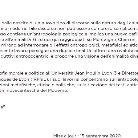
 dalla nascita di un nuovo tipo di discorso sulla natura degli anim
tichi e moderni. Tale discorso non può essere compreso semplicem
Esso contiene un’antropologia zoologica e implica una nuova defi
ne all’animalità. Gli studi qui raggruppati su Montaigne, Charron,
 mirano ad interrogare gli effetti antropologici, metafisici ed etic
esente lavoro persegue una duplice finalità: offrire una rivalutaz
iduttivi antropocentrici e proporre una visione dell’animalità div
.
ofia morale e politica all’Università Jean Moulin Lyon-3 e Diretto
iques de Lyon (IRPhiL). I suoi lavori si concentrano sull’antropol
ioni metafisiche, etiche e politiche, sulla ricezione dei testi antic
azioni novecentesche del Moderno.
ie"
Mise à jour : 15 septembre 2020