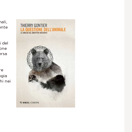
ali,
ente
i del
ione
ersa
re
ogia
hi nei