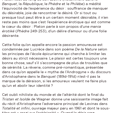
Banquet
, la
République
, le
Phèdre
et le
Philèbe
) a médité
l’équivocité de l’expérience du désir : souffrance de manquer
du désirable, joie de rencontrer le désiré. Or si tout ou
presque tout peut être à un certain moment désirable, il n’en
reste pas moins que c’est l’expérience érotique qui est comme
le cœur du désir : Platon parle à son propos d’une
mania
érotiké
(
Phèdre
249-253), d’un délire d’amour ou d’une folie
désirante.
Cette folie qu’on appelle encore la passion amoureuse est
condamnée par Lucrèce dans son poème
De la Nature
selon
les principes de l’école épicurienne qui cherche à limiter les
désirs au strict nécessaire. Le plaisir est certes toujours une
bonne chose, sauf s’il s’accompagne de plus de troubles que
de sérénité. La rêverie, comme pré-romantique, présentée
dans ce qu’on appelle le « mythe de l’Androgyne » du discours
d’Aristophane dans le
Banquet
(189d-191d) n’est-il pas la
marque de la déraison, si les amoureux veulent ne faire plus
qu’un et abolir leur identité ?
Cet oubli nihiliste du monde et de l’altérité dont le final du
Tristan et Isolde
de Wagner donne une saisissante image fait
du récit d’Aristophane l’adversaire principal de Levinas dans
Totalité et infini
, ouvrage majeur paru en 1961 et dont le sous-
titre est « essai sur l’extériorité ». Quand le désir sera