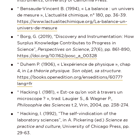
Instruments
, University of California Press.
* Bensaude-Vincent B. (1994), « La balance : un univers
de mesure », L’actualité chimique, n° 180, pp. 36-39.
https://www.lactualitechimique.org/La-balance-un-
univers-de-mesure
* Borg, G. (2019), “Discovery and Instrumentation: How
Surplus Knowledge Contributes to Progress in
Science”,
Perspectives on Science
, 27(6), pp. 861-890,
https://doi.org/10.1162/posc_a_00328
* Duhem P. (1906), « L’expérience de physique », chap
4, in
La théorie physique. Son objet, sa structure
.
https://books.openedition.org/enseditions/6077?
lang=fr
* Hacking I. (1981), « Est-ce qu’on voit à travers un
microscope ? », trad. Laugier S., & Wagner P.,
Philosophie des Sciences
t.2, Vrin, 2004, pp. 238-274.
* Hacking, I. (1992), “The self-vindication of the
laboratory sciences”, in A. Pickering (ed.)
Science as
practice and culture
, University of Chicago Press, pp.
29-63.