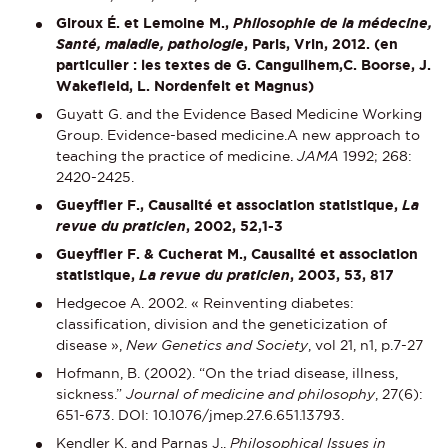
Giroux É. et Lemoine M.,
Philosophie de la médecine,
Santé, maladie, pathologie
, Paris, Vrin, 2012. (en
particulier : les textes de G. Canguilhem,C. Boorse, J.
Wakefield, L. Nordenfelt et Magnus)
Guyatt G. and the Evidence Based Medicine Working
Group. Evidence-based medicine.A new approach to
teaching the practice of medicine.
JAMA
1992; 268:
2420-2425.
Gueyffier F., Causalité et association statistique,
La
revue du praticien
, 2002, 52,1-3
Gueyffier F. & Cucherat M., Causalité et association
statistique,
La revue du praticien
, 2003, 53, 817
Hedgecoe A. 2002. « Reinventing diabetes:
classification, division and the geneticization of
disease »,
New Genetics and Society
, vol 21, n1, p.7-27
Hofmann, B. (2002). “On the triad disease, illness,
sickness.”
Journal of medicine and philosophy
, 27(6):
651-673. DOI: 10.1076/jmep.27.6.651.13793.
Kendler K. and Parnas J..
Philosophical Issues in