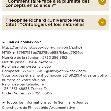
"Comment faire face à la pluralité des
concepts en science ?"
Théophile Richard (Université Paris
Cité) : "Ontologies et lois naturelles"
► Lien de connexion :
https://univlyon3.webex.com/univlyon3/j.php?
MTID=m37957193bc76275bb958f84add7934ce
Numéro de la réunion : 2730 256 3152
Mot de passe : B564Jmwas3U
Rejoindre par système vidéo
Composer : 27302563152@univlyon3.webex.com
Vous pouvez également composer 62.109.219.4 et saisir votre
numéro de votre réunion.
Rejoindre par téléphone
+33-1851-48835 France Toll
Code d'accès : 273 025 63152
►
Toutes les informations sur le Séminaire Jeunes
Chercheurs de Philosophie Argumentative