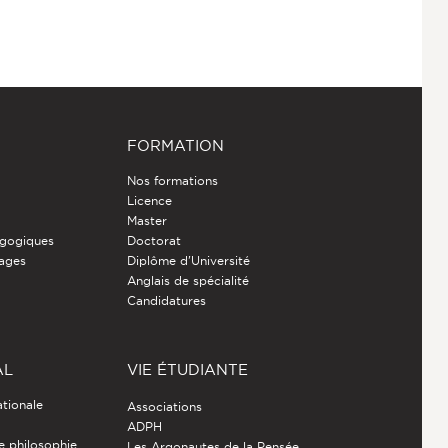
FORMATION
Nos formations
Licence
Master
gogiques
Doctorat
nages
Diplôme d'Université
Anglais de spécialité
Candidatures
AL
VIE ÉTUDIANTE
ationale
Associations
ADPH
de philosophie
Les Argonautes de la Pensée