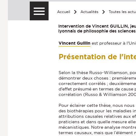
Accueil
Actualités
Toutes les actu
Intervention de Vincent GUILLIN, jeu
lyonnais de philosophie des sciences
Vincent Guillin
est professeur à l'U
Présentation de l'int
Selon la thèse Russo-Williamson, pour
démontrer deux choses : premièremen
correctement corrélés ; deuxièmement
d'effet présumé en termes de cause 
corrélation (Russo & Williamson 200
Pour éclairer cette thèse, nous nous 
des biothérapies pour les maladies in
attributions causales relatives aux e
praticiens et dans quelle mesure ell
mécanistiques. Notre analyse montre
termes causaux, mais que l’élément m