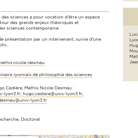
 des sciences a pour vocation d’être un espace
utour des grands enjeux théoriques et
des sciences contemporaine.
Luc
de présentation par un intervenant, suivie d'une
Lyon
blic.
Hug
Moul
Mat
Jea
mathis.nicole-desmau
minaire lyonnais de philosophie des sciences
go Cadière, Mathis Nicole Desmau :
v-lyon3.fr; hugo.cadiere@univ-lyon3.fr;
-desmau@univ-lyon3.fr
echerche; Doctorat