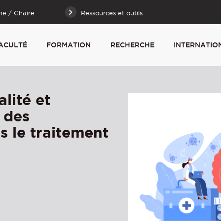
he / Chaire
Ressources et outils
ACULTÉ
FORMATION
RECHERCHE
INTERNATIO
lité et
s des
s le traitement