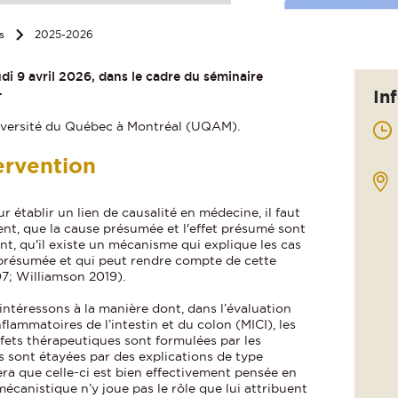
s
2025-2026
di 9 avril 2026, dans le cadre du séminaire
.
In
niversité du Québec à Montréal (UQAM).
ervention
 établir un lien de causalité en médecine, il faut
t, que la cause présumée et l'effet présumé sont
, qu'il existe un mécanisme qui explique les cas
présumée et qui peut rendre compte de cette
7; Williamson 2019).
intéressons à la manière dont, dans l’évaluation
flammatoires de l’intestin et du colon (MICI), les
ffets thérapeutiques sont formulées par les
es sont étayées par des explications de type
ra que celle-ci est bien effectivement pensée en
écanistique n’y joue pas le rôle que lui attribuent