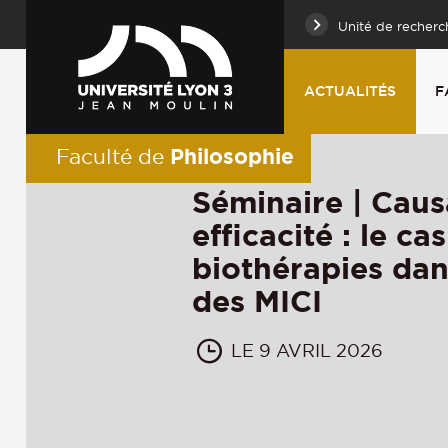
Unité de recherc
ACTUALITÉS
F
Philosophie
Faculté de
Séminaire | Causa
efficacité : le ca
biothérapies dan
des MICI
LE 9 AVRIL 2026