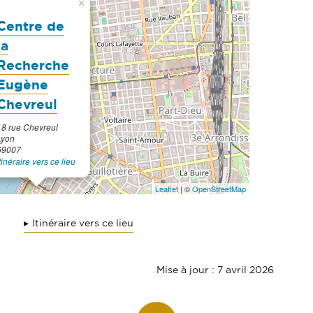
×
Centre de
la
Recherche
Eugène
Chevreul
18 rue Chevreul
Lyon
69007
tinéraire vers ce lieu
Leaflet
| ©
OpenStreetMap
Itinéraire vers ce lieu
Mise à jour : 7 avril 2026