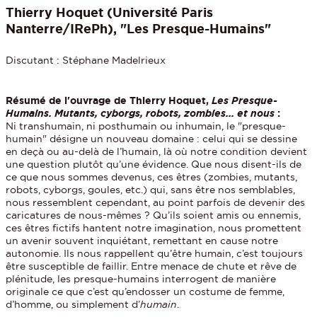
Thierry Hoquet (Université Paris
Nanterre/IRePh), "Les Presque-Humains"
Discutant : Stéphane Madelrieux
Résumé de l'ouvrage de Thierry Hoquet,
Les Presque-
Humains. Mutants, cyborgs, robots, zombies... et nous
:
Ni transhumain, ni posthumain ou inhumain, le "presque-
humain" désigne un nouveau domaine : celui qui se dessine
en deçà ou au-delà de l’humain, là où notre condition devient
une question plutôt qu’une évidence. Que nous disent-ils de
ce que nous sommes devenus, ces êtres (zombies, mutants,
robots, cyborgs, goules, etc.) qui, sans être nos semblables,
nous ressemblent cependant, au point parfois de devenir des
caricatures de nous-mêmes ? Qu’ils soient amis ou ennemis,
ces êtres fictifs hantent notre imagination, nous promettent
un avenir souvent inquiétant, remettant en cause notre
autonomie. Ils nous rappellent qu’être humain, c’est tou­jours
être susceptible de faillir. Entre menace de chute et rêve de
plénitude, les presque-humains interrogent de manière
originale ce que c’est qu’endosser un costume de femme,
d’homme, ou simplement d’
humain
.