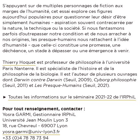
S’appuyant sur de multiples personnages de fiction aux
marges de l’humanité, cet essai explore ces figures
aujourd’hui populaires pour questionner leur désir d’être
simplement
humaines
– aspiration souvent contrecarrée par
la nature, la tech­nique ou la société. Si nous fantasmons
parfois d’outrepasser notre condition et de nous arracher à
nos origines, les presque-humains nous rattachent à l’idée
d’humanité – que celle-ci constitue une promesse, une
déchéance, un stade à dépasser ou une émergence à venir.
Thierry Hoquet
est professeur de philosophie à l’université
Paris Nanterre. Il est spécialiste de l’histoire et de la
philosophie de la biologie. Il est l’auteur de plusieurs ouvrages
dont
Darwin contre Darwin
(Seuil, 2009),
Cyborg philosophie
(Seuil, 2011) et
Les Presque-Humains
(Seuil, 2021).
►
Toutes les informations sur le séminaire 2021-22 de l'IRPhiL
Pour tout renseignement, contacter :
Yosra GARMI, Gestionnaire IRPhiL
Université Jean Moulin Lyon 3
18, rue Chevreul - 69007 Lyon
yosra.garmi@univ-lyon3.fr
+33 (0)4 78 78 73 94