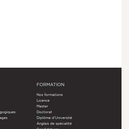
FORMATION
Nos formations
Licence
Master
gogiques
Doctorat
nages
Diplôme d'Université
Anglais de spécialité