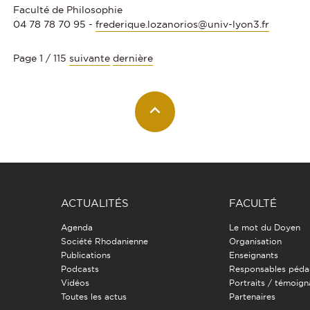
Faculté de Philosophie
04 78 78 70 95 -
frederique.lozanorios@univ-lyon3.fr
Page 1 / 115
suivante
dernière
ACTUALITÉS
FACULTÉ
Agenda
Le mot du Doyen
Société Rhodanienne
Organisation
Publications
Enseignants
Podcasts
Responsables péda
Vidéos
Portraits / témoig
Toutes les actus
Partenaires