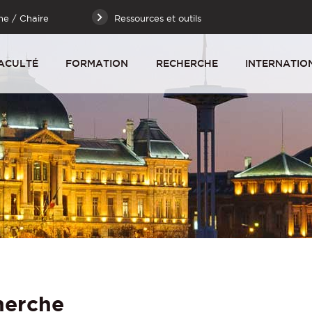
he / Chaire
Ressources et outils
ACULTÉ
FORMATION
RECHERCHE
INTERNATIO
herche