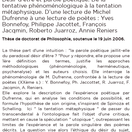
tentative phénoménologique à la tentation
métaphysique. D’une lecture de Michel
Dufrenne à une lecture de poètes : Yves
Bonnefoy, Philippe Jacottet, François
Jacqmin, Roberto Juarroz, Annie Reniers
Thèse de doctorat de Philosophie, soutenue le 19 juin 2006.
La thèse part d'une intuition : "la parole poétique jaillit-elle
du paradoxal désir d'être ? "Pour y répondre, elle propose une
1ère définition des termes, justifie les approches
méthodologiques (phénoménologie, herméneutique,
psychanalyse) et les auteurs choisis. Elle interroge la
phénoménologie de M. Dufrenne, confrontée à la lecture de
poètes (XXème s.) : Y. Bonnefoy, Ph. Jaccottet, R. Juarroz, F.
Jacqmin, A. Reniers.
Elle explore la description de l'expérience poétique par
Dufrenne, qui en analyse les conditions de possibilité, et
formule l'hypothèse de son origine, s'inspirant de Spinoza et
Schelling. Ici " la tentation métaphysique " de passer du
transcendantal à l'ontologique fait l'objet d'une critique,
mettant en cause la spéculation " utopique ", outrepassant les
limites de l'expérience et la parole singulière des poèmes
décrits. La question vise alors l'éthique du désir du sujet,