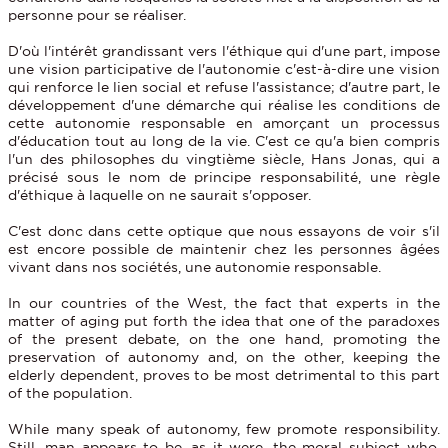
personne pour se réaliser.
D'où l'intérêt grandissant vers l'éthique qui d'une part, impose
une vision participative de l'autonomie c'est-à-dire une vision
qui renforce le lien social et refuse l'assistance; d'autre part, le
développement d'une démarche qui réalise les conditions de
cette autonomie responsable en amorçant un processus
d'éducation tout au long de la vie. C'est ce qu'a bien compris
l'un des philosophes du vingtième siècle, Hans Jonas, qui a
précisé sous le nom de principe responsabilité, une règle
d'éthique à laquelle on ne saurait s'opposer.
C'est donc dans cette optique que nous essayons de voir s'il
est encore possible de maintenir chez les personnes âgées
vivant dans nos sociétés, une autonomie responsable.
In our countries of the West, the fact that experts in the
matter of aging put forth the idea that one of the paradoxes
of the present debate, on the one hand, promoting the
preservation of autonomy and, on the other, keeping the
elderly dependent, proves to be most detrimental to this part
of the population.
While many speak of autonomy, few promote responsibility.
Still, man appears to be, as it were, the moral subject who,