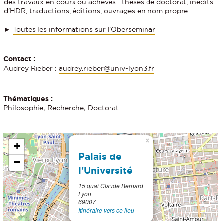
des travaux en cours ou achevés : thèses de doctorat, inédits
d’HDR, traductions, éditions, ouvrages en nom propre.
►
Toutes les informations sur l'Oberseminar
Contact :
Audrey Rieber :
audrey.rieber@univ-lyon3.fr
Thématiques :
Philosophie; Recherche; Doctorat
×
+
Palais de
−
l'Université
15 quai Claude Bernard
Lyon
69007
Itinéraire vers ce lieu