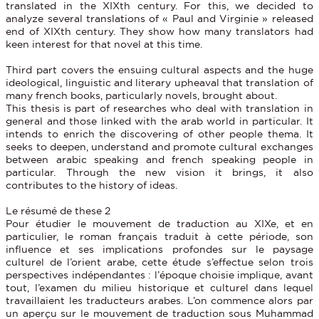
translated in the XIXth century. For this, we decided to
analyze several translations of « Paul and Virginie » released
end of XIXth century. They show how many translators had
keen interest for that novel at this time.
Third part covers the ensuing cultural aspects and the huge
ideological, linguistic and literary upheaval that translation of
many french books, particularly novels, brought about.
This thesis is part of researches who deal with translation in
general and those linked with the arab world in particular. It
intends to enrich the discovering of other people thema. It
seeks to deepen, understand and promote cultural exchanges
between arabic speaking and french speaking people in
particular. Through the new vision it brings, it also
contributes to the history of ideas.
Le résumé de these 2
Pour étudier le mouvement de traduction au XIXe, et en
particulier, le roman français traduit à cette période, son
influence et ses implications profondes sur le paysage
culturel de l’orient arabe, cette étude s’effectue selon trois
perspectives indépendantes : l’époque choisie implique, avant
tout, l’examen du milieu historique et culturel dans lequel
travaillaient les traducteurs arabes. L’on commence alors par
un aperçu sur le mouvement de traduction sous Muhammad