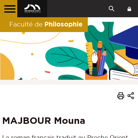
Philosophie
Faculté de
MAJBOUR Mouna
Le roman français traduit eu Proche Orient