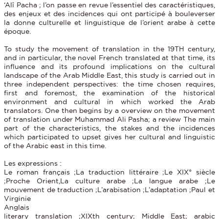
‘Alî Pacha ; l’on passe en revue l’essentiel des caractéristiques,
des enjeux et des incidences qui ont participé à bouleverser
la donne culturelle et linguistique de l’orient arabe à cette
époque.
To study the movement of translation in the 19TH century,
and in particular, the novel French translated at that time, its
influence and its profound implications on the cultural
landscape of the Arab Middle East, this study is carried out in
three independent perspectives: the time chosen requires,
first and foremost, the examination of the historical
environment and cultural in which worked the Arab
translators. One then begins by a overview on the movement
of translation under Muhammad Ali Pasha; a review The main
part of the characteristics, the stakes and the incidences
which participated to upset gives her cultural and linguistic
of the Arabic east in this time.
Les expressions :
Le roman français ;La traduction littéraire ;Le XIX° siècle
;Proche Orient,La culture arabe ;La langue arabe ;Le
mouvement de traduction ;L’arabisation ;L’adaptation ;Paul et
Virginie
Anglais
literary translation ;XIXth century; Middle East; arabic