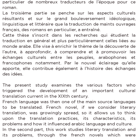
particulier de nombreux traducteurs de l’époque pour ce
roman.
La troisième partie se penche sur les aspects culturels
résultants et sur le grand bouleversement idéologique,
linguistique et littéraire que la traduction de maints ouvrages
français, des romans en particulier, a entraîné.
Cette thèse s'inscrit dans les recherches qui étudient la
traduction en général et plus particulièrement celles liées au
monde arabe. Elle vise à enrichir le thème de la découverte de
l’autre, à approfondir, à comprendre et à promouvoir les
échanges culturels entre les peuples, arabophones et
francophones notamment. Par le nouvel éclairage qu'elle
apporte, elle contribue également à l’histoire des échanges
des idées.
The present study examines the various factors who
triggered the development of an important cultural
translation current in the XIXth century.
French language was then one of the main source languages
to be translated. French novel, if we consider literary
translation, was growingly spread, so it allows us to think
upon the translation practices, its characteristics, its
problems and how it influenced arabic language and culture.
In the second part, this work studies literary translation and
its problems, through the french novels which were