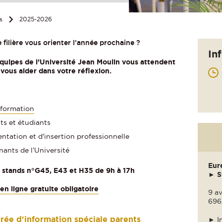
s
2025-2026
 filière vous orienter l’année prochaine ?
In
 équipes de l’Université Jean Moulin vous attendent
vous aider dans votre réflexion.
 formation
s et étudiants
entation et d'insertion professionnelle
ants de l’Université
Eur
 stands n°G45, E43 et H35 de 9h à 17h
►
S
 en ligne gratuite obligatoire
9 av
696
oirée d'information spéciale parents
►
I