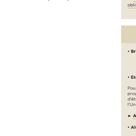
obli
• B
• E
Pour
pro
d'ét
l'Un
►
A
• Ai