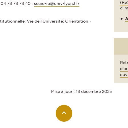
(Re)
. 04 78 78 78 40 :
scuio-ip@univ-lyon3.fr
d'in
►
A
titutionnelle; Vie de l'Université; Orientation -
Ret
d'or
ouv
Mise à jour : 18 décembre 2025