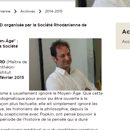
nienne
Archives
2014-2015
 organisée par la Société Rhodanienne de
Ac
en-Âge" :
Accè
a Société
RD
(Maître de
anthéon-
stitut
février 2015
cisme a usuellement ignoré le Moyen-Âge. Que cette
dogmatique pour avoir pu être ouverte à la
çon plus factuelle, elle ait simplement ignoré les
e, les historiens de la philosophie, depuis la
du scepticisme avec Popkin, ont pensé pouvoir à
période de l’histoire de la pensée qui a duré
u scepticisme médiéval que du problème sceptique