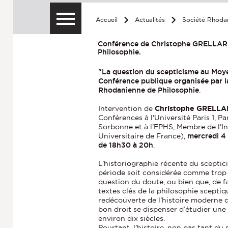
Accueil
Actualités
Société Rhoda
Conférence de Christophe GRELLARD
Philosophie.
"La question du scepticisme au Moy
Conférence publique organisée par l
Rhodanienne de Philosophie
.
Intervention de
Christophe
GRELLA
Conférences à l'Université Paris 1, P
Sorbonne et à l'EPHS, Membre de l'In
Universitaire de France),
mercredi 4 
de 18h30 à 20h
.
L’historiographie récente du scepti
période soit considérée comme trop 
question du doute, ou bien que, de fa
textes clés de la philosophie sceptiqu
redécouverte de l’histoire moderne 
bon droit se dispenser d’étudier une 
environ dix siècles.
Pourtant, l’histoire, non pas tant d