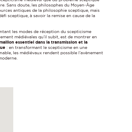
ire. Sans doute, les philosophes du Moyen-Âge
urces antiques de la philosophie sceptique, mais
défi sceptique, à savoir la remise en cause de la
entant les modes de réception du scepticisme
rement médiévales qu’il subit, est de montrer en
aillon essentiel dans la transmission et la
que
: en transformant le scepticisme en une
nable, les médiévaux rendent possible l’avènement
 moderne.