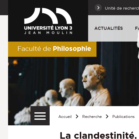
Unité de recherc
ACTUALITÉS
F
Philosophie
Faculté de
Accueil
Recherche
Publications
La clandestinité.