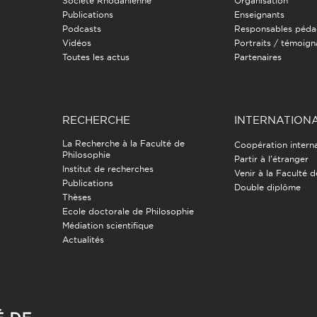
Société Rhodanienne
Organisation
Publications
Enseignants
Podcasts
Responsables péda
Vidéos
Portraits / témoig
Toutes les actus
Partenaires
RECHERCHE
INTERNATION
La Recherche à la Faculté de
Coopération intern
Philosophie
Partir à l'étranger
Institut de recherches
Venir à la Faculté 
Publications
Double diplôme
Thèses
Ecole doctorale de Philosophie
Médiation scientifique
Actualités