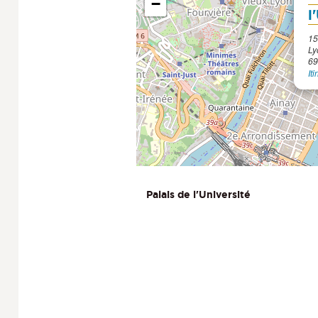
−
l
15
Ly
69
It
Palais de l'Université