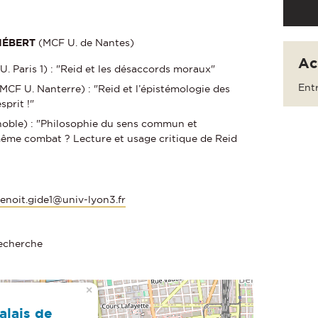
HÉBERT
(MCF U. de Nantes)
Ac
U. Paris 1) : "Reid et les désaccords moraux"
Entr
MCF U. Nanterre) : "Reid et l’épistémologie des
sprit !"
oble) : "Philosophie du sens commun et
ême combat ? Lecture et usage critique de Reid
enoit.gide1@univ-lyon3.fr
Recherche
×
alais de