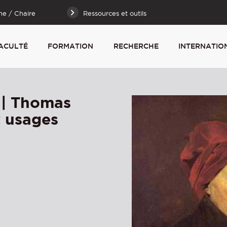
he / Chaire
Ressources et outils
ACULTÉ
FORMATION
RECHERCHE
INTERNATIO
 | Thomas
t usages