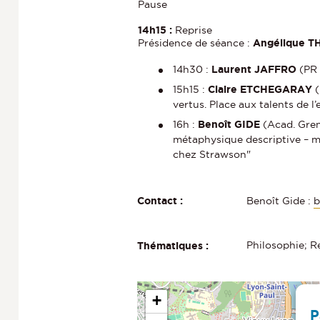
Pause
14h15 :
Reprise
Présidence de séance :
Angélique T
14h30 :
Laurent JAFFRO
(PR 
15h15 :
Claire ETCHEGARAY
(
vertus. Place aux talents de l’e
16h :
Benoît GIDE
(Acad. Gren
métaphysique descriptive – m
chez Strawson"
Benoît Gide :
b
Contact :
Philosophie; 
Thématiques :
+
P