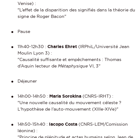
Venise) :
"L’effet de la disparition des signifiés dans la théorie du
signe de Roger Bacon"
Pause
11h40-12h30 :
Charles Ehret
(IRPhiL/Université Jean
Moulin Lyon 3) :
"Causalité suffisante et empêchements : Thomas
d’Aquin lecteur de
Métaphysique
VI, 3"
Déjeuner
14h00-14h50 :
Maria Sorokina
(CNRS-IRHT) :
"Une nouvelle causalité du mouvement céleste ?
L'hypothèse de l'auto-mouvement (XIIIe-XIVe)"
14h50-15h40 :
Iacopo Costa
(CNRS-LEM/Comission
léonine) :
"Principe de plénitude et actes humains selon Jean de