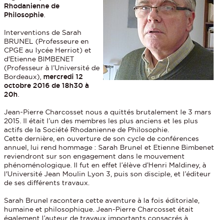
Rhodanienne de
Philosophie
.
Interventions de Sarah
BRUNEL (Professeure en
CPGE au lycée Herriot) et
d'Etienne BIMBENET
(Professeur à l’Université de
Bordeaux),
mercredi 12
octobre 2016 de 18h30 à
20h
.
Jean-Pierre Charcosset nous a quittés brutalement le 3 mars
2015. Il était l’un des membres les plus anciens et les plus
actifs de la Société Rhodanienne de Philosophie.
Cette dernière, en ouverture de son cycle de conférences
annuel, lui rend hommage : Sarah Brunel et Etienne Bimbenet
reviendront sur son engagement dans le mouvement
phénoménologique. Il fut en effet l’élève d’Henri Maldiney, à
l'Université Jean Moulin Lyon 3, puis son disciple, et l’éditeur
de ses différents travaux.
Sarah Brunel racontera cette aventure à la fois éditoriale,
humaine et philosophique. Jean-Pierre Charcosset était
également l’auteur de travaux importants consacrés à