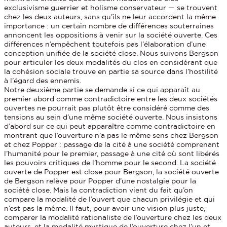
exclusivisme guerrier et holisme conservateur — se trouvent
chez les deux auteurs, sans qu’ils ne leur accordent la même
importance : un certain nombre de différences souterraines
annoncent les oppositions à venir sur la société ouverte. Ces
différences n’empêchent toutefois pas l’élaboration d’une
conception unifiée de la société close. Nous suivons Bergson
pour articuler les deux modalités du clos en considérant que
la cohésion sociale trouve en partie sa source dans l’hostilité
à l’égard des ennemis.
Notre deuxième partie se demande si ce qui apparaît au
premier abord comme contradictoire entre les deux sociétés
ouvertes ne pourrait pas plutôt être considéré comme des
tensions au sein d’une même société ouverte. Nous insistons
d’abord sur ce qui peut apparaître comme contradictoire en
montrant que l’ouverture n’a pas le même sens chez Bergson
et chez Popper : passage de la cité à une société comprenant
l’humanité pour le premier, passage à une cité où sont libérés
les pouvoirs critiques de l’homme pour le second. La société
ouverte de Popper est close pour Bergson, la société ouverte
de Bergson relève pour Popper d’une nostalgie pour la
société close. Mais la contradiction vient du fait qu’on
compare la modalité de l’ouvert que chacun privilégie et qui
n’est pas la même. Il faut, pour avoir une vision plus juste,
comparer la modalité rationaliste de l’ouverture chez les deux
auteurs, et la modalité mystique de l’ouverture chez l’un et