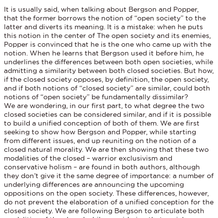
It is usually said, when talking about Bergson and Popper,
that the former borrows the notion of “open society” to the
latter and diverts its meaning. It is a mistake: when he puts
this notion in the center of The open society and its enemies,
Popper is convinced that he is the one who came up with the
notion. When he learns that Bergson used it before him, he
underlines the differences between both open societies, while
admitting a similarity between both closed societies. But how,
if the closed society opposes, by definition, the open society,
and if both notions of “closed society” are similar, could both
notions of “open society” be fundamentally dissimilar?
We are wondering, in our first part, to what degree the two
closed societies can be considered similar, and if it is possible
to build a unified conception of both of them. We are first
seeking to show how Bergson and Popper, while starting
from different issues, end up reuniting on the notion of a
closed natural morality. We are then showing that these two
modalities of the closed – warrior exclusivism and
conservative holism – are found in both authors, although
they don’t give it the same degree of importance: a number of
underlying differences are announcing the upcoming
oppositions on the open society. These differences, however,
do not prevent the elaboration of a unified conception for the
closed society. We are following Bergson to articulate both