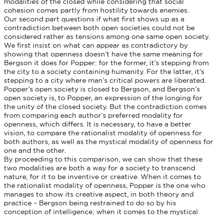
modalities of the closed while considering that social
cohesion comes partly from hostility towards enemies.
Our second part questions if what first shows up as a
contradiction between both open societies could not be
considered rather as tensions among one same open society.
We first insist on what can appear as contradictory by
showing that openness doesn’t have the same meaning for
Bergson it does for Popper: for the former, it’s stepping from
the city to a society containing humanity. For the latter, it’s
stepping to a city where man’s critical powers are liberated.
Popper’s open society is closed to Bergson, and Bergson’s
open society is, to Popper, an expression of the longing for
the unity of the closed society. But the contradiction comes
from comparing each author’s preferred modality for
openness, which differs. It is necessary, to have a better
vision, to compare the rationalist modality of openness for
both authors, as well as the mystical modality of openness for
one and the other.
By proceeding to this comparison, we can show that these
two modalities are both a way for a society to transcend
nature, for it to be inventive or creative. When it comes to
the rationalist modality of openness, Popper is the one who
manages to show its creative aspect, in both theory and
practice – Bergson being restrained to do so by his
conception of intelligence; when it comes to the mystical