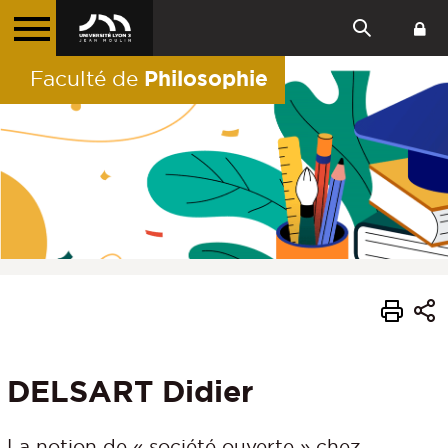
Philosophie
Faculté de
DELSART Didier
La notion de « société ouverte » chez