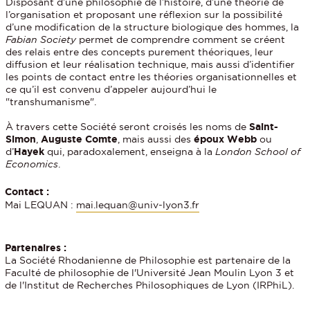
Disposant d’une philosophie de l’histoire, d’une théorie de
l’organisation et proposant une réflexion sur la possibilité
d’une modification de la structure biologique des hommes, la
Fabian Society
permet de comprendre comment se créent
des relais entre des concepts purement théoriques, leur
diffusion et leur réalisation technique, mais aussi d’identifier
les points de contact entre les théories organisationnelles et
ce qu’il est convenu d’appeler aujourd’hui le
"transhumanisme".
À travers cette Société seront croisés les noms de
Saint-
Simon
,
Auguste Comte
, mais aussi des
époux Webb
ou
d’
Hayek
qui, paradoxalement, enseigna à la
London School of
Economics
.
Contact :
Mai LEQUAN :
mai.lequan@univ-lyon3.fr
Partenaires :
La Société Rhodanienne de Philosophie est partenaire de la
Faculté de philosophie de l'Université Jean Moulin Lyon 3 et
de l'Institut de Recherches Philosophiques de Lyon (IRPhiL).