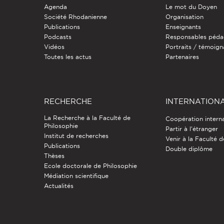
Agenda
Le mot du Doyen
Société Rhodanienne
Organisation
Publications
Enseignants
Podcasts
Responsables péda
Vidéos
Portraits / témoig
Toutes les actus
Partenaires
RECHERCHE
INTERNATION
La Recherche à la Faculté de
Coopération intern
Philosophie
Partir à l'étranger
Institut de recherches
Venir à la Faculté 
Publications
Double diplôme
Thèses
Ecole doctorale de Philosophie
Médiation scientifique
Actualités