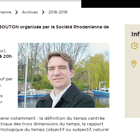
nienne
Archives
2018-2019
 BOUTON organisée par la Société Rhodanienne de
In
N
x),
à 20h
.
uf par
,
es
du
inerai notamment : la définition du temps centrée
ectique des trois dimensions du temps, le rapport
ontologique du temps (objectif ou subjectif, naturel