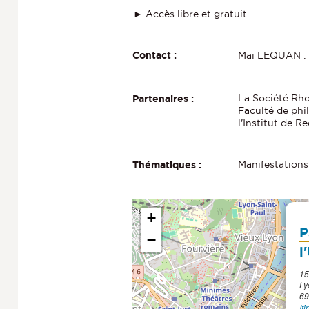
► Accès libre et gratuit.
Mai LEQUAN 
Contact :
La Société Rho
Partenaires :
Faculté de phi
l'Institut de 
Manifestations
Thématiques :
+
P
−
l
15
Ly
69
It