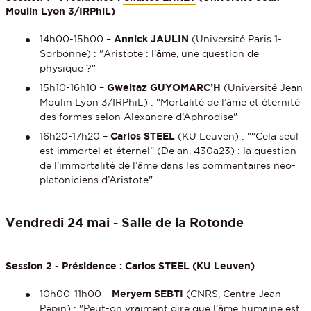
Moulin Lyon 3/IRPhiL)
14h00-15h00 –
Annick JAULIN
(Université Paris 1-
Sorbonne) : "Aristote : l’âme, une question de
physique ?"
15h10-16h10 –
Gweltaz GUYOMARC’H
(Université Jean
Moulin Lyon 3/IRPhiL) : "Mortalité de l’âme et éternité
des formes selon Alexandre d’Aphrodise"
16h20-17h20 –
Carlos STEEL
(KU Leuven) : "“Cela seul
est immortel et éternel” (De an. 430a23) : la question
de l’immortalité de l’âme dans les commentaires néo-
platoniciens d’Aristote"
Vendredi 24 mai - Salle de la Rotonde
Session 2 - Présidence : Carlos STEEL (KU Leuven)
10h00-11h00 –
Meryem SEBTI
(CNRS, Centre Jean
Pépin) : "Peut-on vraiment dire que l’âme humaine est