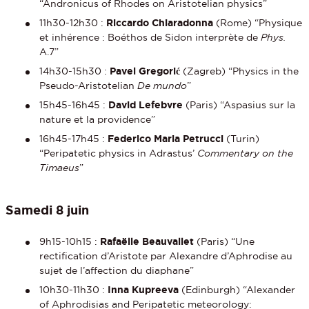
“Andronicus of Rhodes on Aristotelian physics”
11h30-12h30 :
Riccardo Chiaradonna
(Rome) “Physique
et inhérence : Boéthos de Sidon interprète de
Phys.
A.7”
14h30-15h30 :
Pavel Gregorić
(Zagreb) “Physics in the
Pseudo-Aristotelian
De mundo
”
15h45-16h45 :
David Lefebvre
(Paris) “Aspasius sur la
nature et la providence”
16h45-17h45 :
Federico Maria Petrucci
(Turin)
“Peripatetic physics in Adrastus’
Commentary on the
Timaeus
”
Samedi 8 juin
9h15-10h15 :
Rafaëlle Beauvallet
(Paris) “Une
rectification d’Aristote par Alexandre d’Aphrodise au
sujet de l’affection du diaphane”
10h30-11h30 :
Inna Kupreeva
(Edinburgh) “Alexander
of Aphrodisias and Peripatetic meteorology: