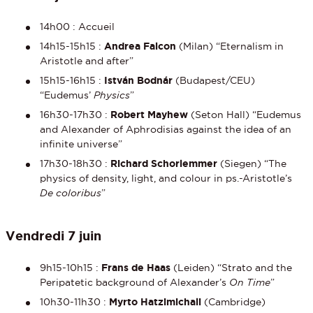
14h00 : Accueil
14h15-15h15 :
Andrea Falcon
(Milan) “Eternalism in
Aristotle and after”
15h15-16h15 :
István Bodnár
(Budapest/CEU)
“Eudemus’
Physics
”
16h30-17h30 :
Robert Mayhew
(Seton Hall) “Eudemus
and Alexander of Aphrodisias against the idea of an
infinite universe”
17h30-18h30 :
Richard Schorlemmer
(Siegen) “The
physics of density, light, and colour in ps.-Aristotle’s
De coloribus
”
Vendredi 7 juin
9h15-10h15 :
Frans de Haas
(Leiden) “Strato and the
Peripatetic background of Alexander’s
On Time
”
10h30-11h30 :
Myrto Hatzimichali
(Cambridge)