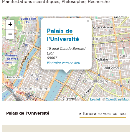
Manifestations scientifiques; Philosophie; Recherche
×
+
Palais de
−
l'Université
15 quai Claude Bernard
Lyon
69007
Itinéraire vers ce lieu
Leaflet
| ©
OpenStreetMap
Palais de l'Université
Itinéraire vers ce lieu