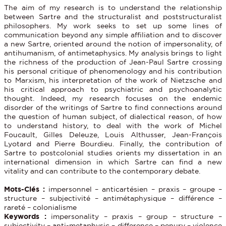
The aim of my research is to understand the relationship
between Sartre and the structuralist and poststructuralist
philosophers. My work seeks to set up some lines of
communication beyond any simple affiliation and to discover
a new Sartre, oriented around the notion of impersonality, of
antihumanism, of antimetaphysics. My analysis brings to light
the richness of the production of Jean-Paul Sartre crossing
his personal critique of phenomenology and his contribution
to Marxism, his interpretation of the work of Nietzsche and
his critical approach to psychiatric and psychoanalytic
thought. Indeed, my research focuses on the endemic
disorder of the writings of Sartre to find connections around
the question of human subject, of dialectical reason, of how
to understand history, to deal with the work of Michel
Foucault, Gilles Deleuze, Louis Althusser, Jean-François
Lyotard and Pierre Bourdieu. Finally, the contribution of
Sartre to postcolonial studies orients my dissertation in an
international dimension in which Sartre can find a new
vitality and can contribute to the contemporary debate.
Mots-Clés :
impersonnel – anticartésien – praxis – groupe –
structure – subjectivité – antimétaphysique – différence –
rareté – colonialisme
Keywords :
impersonality – praxis – group – structure –
subjectivity – anti-metaphysic – difference – penury – violence