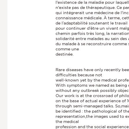
l'existence de la maladie pour laque
n'existe pas de thérapeutique. Ce p
qui intégrerait une médecine de l'ince
connaissance médicale. À terme, cet
de l’adaptabilité soutenant le travai
pour continuer d’être un vivant malgr
chemin parfois très long, la narratio
solidarité entre malades au sein des
du malade à se reconstruire comme suj
comme une
destinée.
Rare diseases have only recently been
difficulties because not
well-known yet by the medical profe
With symptoms we named as being di
without any outbreak possibly object
Our work is at the crossroad of phi
on the base of actual experience of 
through semi-managed talks. So,main
be identified : the pathological of t
representation,the images used to ex
the medical
profession and the social experience