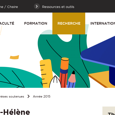
he / Chaire
Ressources et outils
ACULTÉ
FORMATION
RECHERCHE
INTERNATIO
hèses soutenues
Année 2015
-Hélène
Th