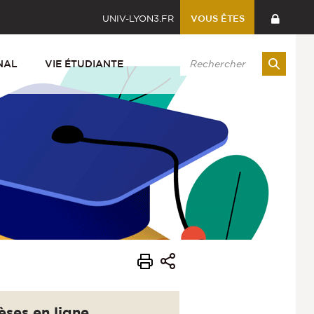
UNIV-LYON3.FR
VOUS ÊTES
NAL
VIE ÉTUDIANTE
èses en ligne