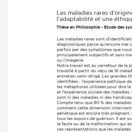
Les maladies rares d’orig
l’adaptabilité et une éthiq
Thèse en Philosophie - Etude des sy
Les maladies rares sont d’identificat
diagnostiques parce qu'encore mal c
parfois par des symptômes que nou
principalement subjectifs et sans man
ou l’imagerie.
Notre travail est au carrefour de la 
travaillé à partir du vécu de 16 mala
entretien semi-dirigé. Les grandes t
identifiées : l'expérience pathique d
les métaphores utilisées pour dire la 
et l'expérience sociale des maladies.
sont ni des maladies ni des handicap
Compte tenu que 80 % des maladies r
comment cette dimension intervient d
génétique est encore très prégnant, é
tous les espoirs de guérison. Il est s
la faute ou de la malformation qui es
ces représentations que les malades 