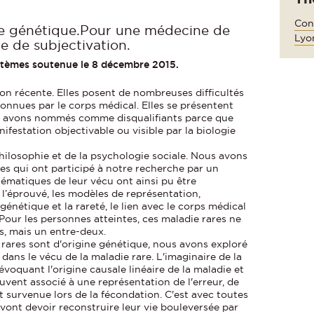
Con
ine génétique.Pour une médecine de
Lyo
ue de subjectivation.
stèmes soutenue le 8 décembre 2015.
ion récente. Elles posent de nombreuses difficultés
onnues par le corps médical. Elles se présentent
s avons nommés comme disqualifiants parce que
ifestation objectivable ou visible par la biologie
philosophie et de la psychologie sociale. Nous avons
des qui ont participé à notre recherche par un
hématiques de leur vécu ont ainsi pu être
e l’éprouvé, les modèles de représentation,
génétique et la rareté, le lien avec le corps médical
 Pour les personnes atteintes, ces maladie rares ne
s, mais un entre-deux.
ares sont d'origine génétique, nous avons exploré
ans le vécu de la maladie rare. L'imaginaire de la
voquant l'origine causale linéaire de la maladie et
ouvent associé à une représentation de l'erreur, de
t survenue lors de la fécondation. C'est avec toutes
vont devoir reconstruire leur vie bouleversée par