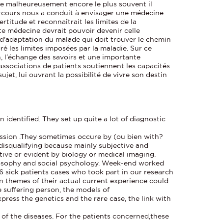
lle malheureusement encore le plus souvent il
arcours nous a conduit à envisager une médecine
rtitude et reconnaîtrait les limites de la
te médecine devrait pouvoir devenir celle
l d'adaptation du malade qui doit trouver le chemin
é les limites imposées par la maladie. Sur ce
n, l’échange des savoirs et une importante
 associations de patients soutiennent les capacités
et, lui ouvrant la possibilité de vivre son destin
 identified. They set up quite a lot of diagnostic
ssion .They sometimes occure by (ou bien with?
squalifying because mainly subjective and
ive or evident by biology or medical imaging.
losophy and social psychology. Week-end worked
16 sick patients cases who took part in our research
 themes of their actual current experience could
he suffering person, the models of
press the genetics and the rare case, the link with
 of the diseases. For the patients concerned,these