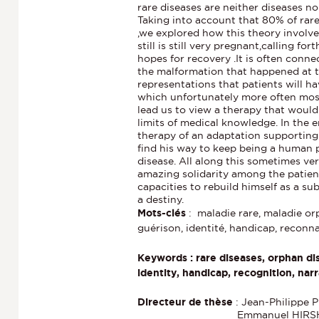
rare diseases are neither diseases n
Taking into account that 80% of rare
,we explored how this theory involves
still is still very pregnant,calling for
hopes for recovery .It is often conne
the malformation that happened at the
representations that patients will hav
which unfortunately more often most 
lead us to view a therapy that woul
limits of medical knowledge. In the 
therapy of an adaptation supporting 
find his way to keep being a human p
disease. All along this sometimes v
amazing solidarity among the patient
capacities to rebuild himself as a subj
a destiny.
Mots-clés
: maladie rare, maladie orp
guérison, identité, handicap, reconnai
Keywords :
rare diseases, orphan di
identity, handicap, recognition, narr
Directeur de thèse
: Jean-Philippe
Emmanuel HIRS