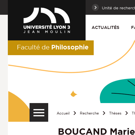
Unité de recherc
ACTUALITÉS
F
Philosophie
Faculté de
Accueil
Recherche
Thèses
T
BOUCAND Marie