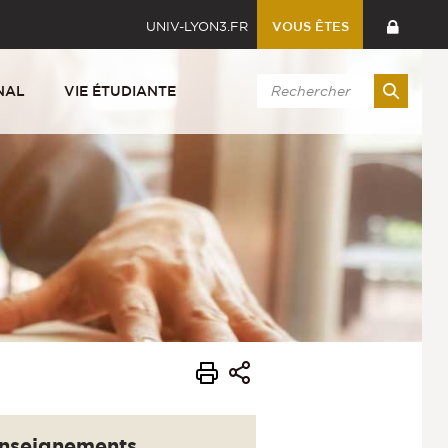
UNIV-LYON3.FR
VOUS ÊTES
NAL
VIE ÉTUDIANTE
nseignements