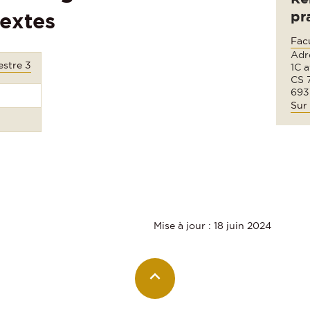
pr
textes
Fac
Adre
stre 3
1C 
CS 
693
Sur 
Mise à jour : 18 juin 2024