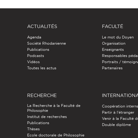
ACTUALITÉS
FACULTÉ
Agenda
Le mot du Doyen
Société Rhodanienne
Organisation
Publications
Enseignants
Podcasts
Responsables péda
Vidéos
Portraits / témoig
Toutes les actus
Partenaires
RECHERCHE
INTERNATION
La Recherche à la Faculté de
Coopération intern
Philosophie
Partir à l'étranger
Institut de recherches
Venir à la Faculté 
Publications
Double diplôme
Thèses
Ecole doctorale de Philosophie