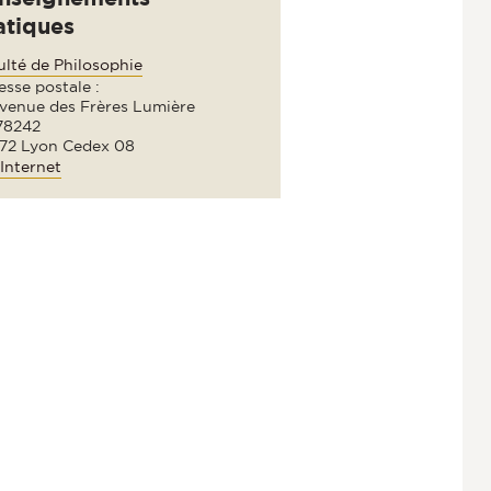
atiques
ulté de Philosophie
sse postale :
avenue des Frères Lumière
78242
72 Lyon Cedex 08
Internet