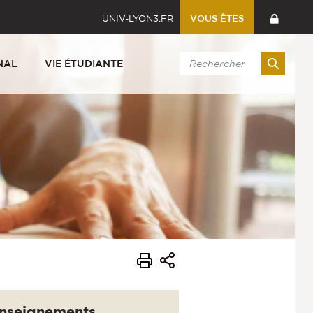
UNIV-LYON3.FR
VOUS ÊTES
NAL
VIE ÉTUDIANTE
nseignements