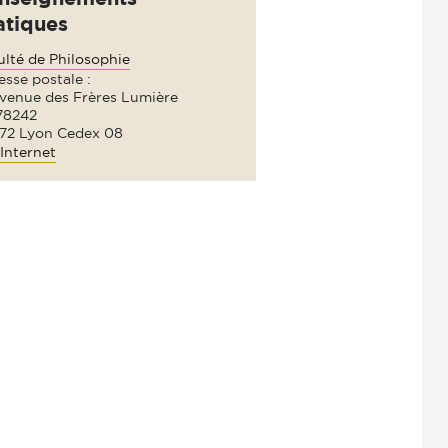
atiques
ulté de Philosophie
sse postale :
avenue des Frères Lumière
78242
72 Lyon Cedex 08
Internet