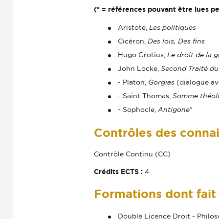
(* = références pouvant être lues pe
Aristote,
Les politiques
Cicéron,
Des lois, Des fins
Hugo Grotius,
Le droit de la g
John Locke,
Second Traité d
- Platon,
Gorgias
(dialogue ave
- Saint Thomas,
Somme théol
- Sophocle,
Antigone
*
Contrôles des conna
Contrôle Continu (CC)
Crédits ECTS :
4
Formations dont fait
Double Licence Droit - Philo