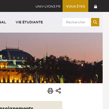
UNIV-LYON3.FR
VOUS ÊTES
NAL
VIE ÉTUDIANTE
nseignements