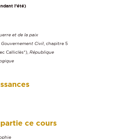
ndant l’été)
uerre et de la paix
u Gouvernement Civil
, chapitre 5
c Calliclès*),
République
ogique
issances
 partie ce cours
sophie