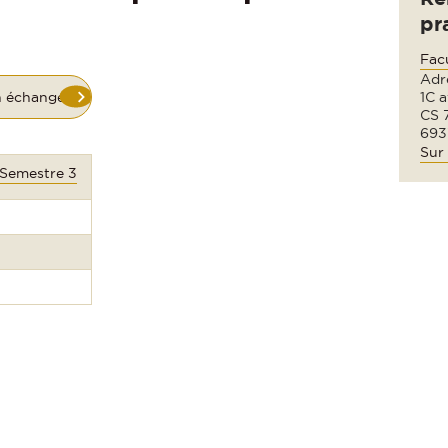
pr
Fac
Adre
n échange
1C 
CS 
693
Sur 
 Semestre 3