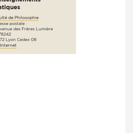
atiques
ulté de Philosophie
sse postale :
avenue des Frères Lumière
78242
72 Lyon Cedex 08
Internet