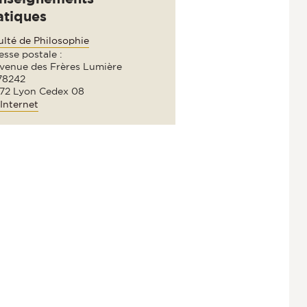
atiques
ulté de Philosophie
sse postale :
avenue des Frères Lumière
78242
72 Lyon Cedex 08
Internet