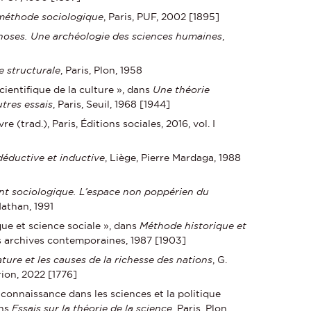
 méthode sociologique
, Paris, PUF, 2002 [1895]
choses. Une archéologie des sciences humaines
,
 structurale
, Paris, Plon, 1958
cientifique de la culture », dans
Une théorie
utres essais
, Paris, Seuil, 1968 [1944]
vre (trad.), Paris, Éditions sociales, 2016, vol. I
éductive et inductive
, Liège, Pierre Mardaga, 1988
t sociologique. L’espace non poppérien du
 Nathan, 1991
que et science sociale », dans
Méthode historique et
ons archives contemporaines, 1987 [1903]
ture et les causes de la richesse des nations
, G.
rion, 2022 [1776]
a connaissance dans les sciences et la politique
ans
Essais sur la théorie de la science
, Paris, Plon,