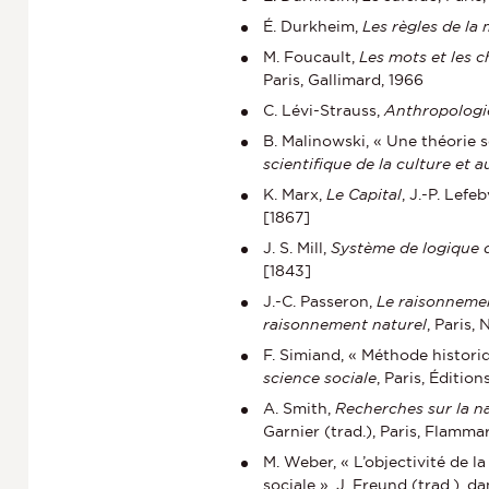
É. Durkheim,
Les règles de la
M. Foucault,
Les mots et les 
Paris, Gallimard, 1966
C. Lévi-Strauss,
Anthropologie
B. Malinowski, « Une théorie s
scientifique de la culture et a
K. Marx,
Le Capital
, J.-P. Lefeb
[1867]
J. S. Mill,
Système de logique d
[1843]
J.-C. Passeron,
Le raisonnemen
raisonnement naturel
, Paris,
F. Simiand, « Méthode histori
science sociale
, Paris, Éditi
A. Smith,
Recherches sur la na
Garnier (trad.), Paris, Flamma
M. Weber, « L’objectivité de l
sociale », J. Freund (trad.), d