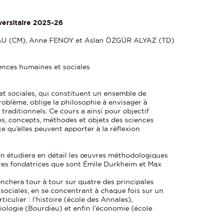
versitaire 2025-26
U (CM), Anne FENOY et Aslan ÖZGÜR ALYAZ (TD)
ences humaines et sociales
t sociales, qui constituent un ensemble de
roblème, oblige la philosophie à envisager à
traditionnels. Ce cours a ainsi pour objectif
es, concepts, méthodes et objets des sciences
e qu’elles peuvent apporter à la réflexion
on étudiera en détail les œuvres méthodologiques
res fondatrices que sont Émile Durkheim et Max
nchera tour à tour sur quatre des principales
 sociales, en se concentrant à chaque fois sur un
iculier : l’histoire (école des Annales),
ciologie (Bourdieu) et enfin l’économie (école