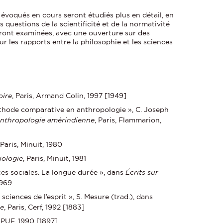
 évoqués en cours seront étudiés plus en détail, en
 questions de la scientificité et de la normativité
eront examinées, avec une ouverture sur des
 les rapports entre la philosophie et les sciences
oire
, Paris, Armand Colin, 1997 [1949]
méthode comparative en anthropologie », C. Joseph
nthropologie amérindienne
, Paris, Flammarion,
 Paris, Minuit, 1980
iologie
, Paris, Minuit, 1981
nces sociales. La longue durée », dans
Écrits sur
1969
sciences de l’esprit », S. Mesure (trad.), dans
ue
, Paris, Cerf, 1992 [1883]
, PUF, 1990 [1897]