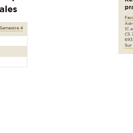
pr
ales
Fac
Adre
 Semestre 4
1C 
CS 
693
Sur 