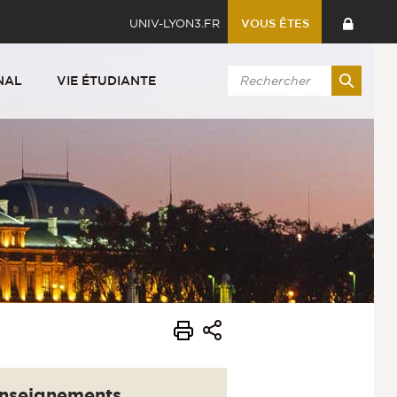
UNIV-LYON3.FR
VOUS ÊTES
NAL
VIE ÉTUDIANTE
nseignements