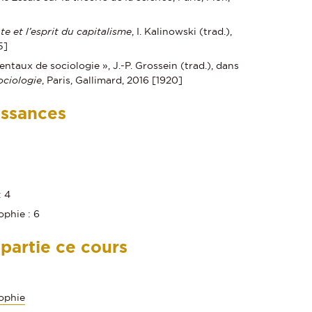
e et l’esprit du capitalisme
, I. Kalinowski (trad.),
5]
taux de sociologie », J.-P. Grossein (trad.), dans
ciologie
, Paris, Gallimard, 2016 [1920]
issances
: 4
phie : 6
 partie ce cours
sophie