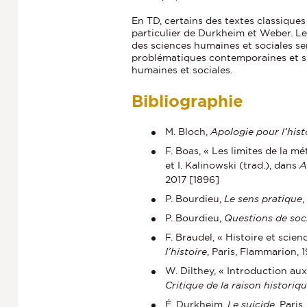
En TD, certains des textes classiques
particulier de Durkheim et Weber. Les
des sciences humaines et sociales s
problématiques contemporaines et sur
humaines et sociales.
Bibliographie
M. Bloch,
Apologie pour l’hist
F. Boas, « Les limites de la 
et I. Kalinowski (trad.), dans
A
2017 [1896]
P. Bourdieu,
Le sens pratique
,
P. Bourdieu,
Questions de soc
F. Braudel, « Histoire et scie
l’histoire
, Paris, Flammarion, 
W. Dilthey, « Introduction aux 
Critique de la raison historiq
É. Durkheim,
Le suicide
, Paris