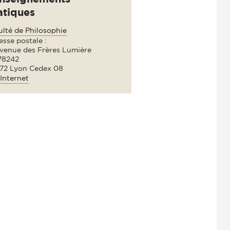
atiques
ulté de Philosophie
sse postale :
avenue des Frères Lumière
78242
72 Lyon Cedex 08
Internet