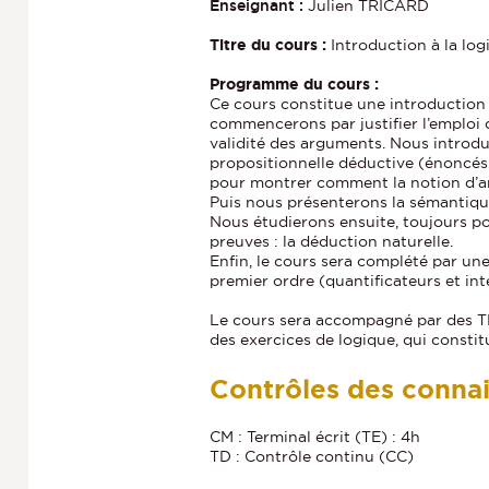
Enseignant :
Julien TRICARD
Titre du cours :
Introduction à la lo
Programme du cours :
Ce cours constitue une introduction 
commencerons par justifier l’emploi d
validité des arguments. Nous introdu
propositionnelle déductive (énoncé
pour montrer comment la notion d’ar
Puis nous présenterons la sémantique
Nous étudierons ensuite, toujours po
preuves : la déduction naturelle.
Enfin, le cours sera complété par une
premier ordre (quantificateurs et int
Le cours sera accompagné par des TD
des exercices de logique, qui constit
Contrôles des conna
CM : Terminal écrit (TE) : 4h
TD : Contrôle continu (CC)