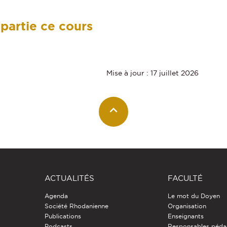
 partie ce cours
Mise à jour : 17 juillet 2026
ACTUALITÉS
FACULTÉ
Agenda
Le mot du Doyen
Société Rhodanienne
Organisation
Publications
Enseignants
Podcasts
Responsables péda