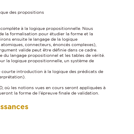
gique des propositions
complète à la logique propositionnelle. Nous
e la formalisation pour étudier la forme et la
irons ensuite le langage de la logique
s atomiques, connecteurs, énoncés complexes),
gument valide peut être définie dans ce cadre.
 du langage propositionnel et les tables de vérité.
ur la logique propositionnelle, un système de
 courte introduction à la logique des prédicats de
erprétation).
, où les notions vues en cours seront appliquées à
ueront la forme de l’épreuve finale de validation.
issances