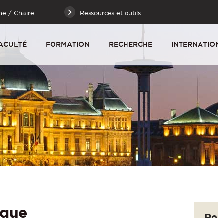
he / Chaire
Ressources et outils
ACULTÉ
FORMATION
RECHERCHE
INTERNATIO
ique
Re