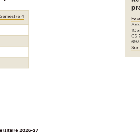
pr
 Semestre 4
Fac
Adre
1C 
CS 
693
Sur 
ersitaire 2026-27