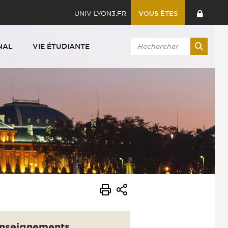
UNIV-LYON3.FR
VOUS ÊTES
NAL
VIE ÉTUDIANTE
nseignements