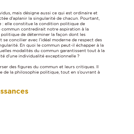
dus, mais désigne aussi ce qui est ordinaire et
ée d’aplanir la singularité de chacun. Pourtant,
: elle constitue la condition politique de
e commun contredirait notre aspiration à la
ie politique de déterminer la façon dont les
se concilier avec l’idéal moderne de respect des
singularité. En quoi le commun peut-il échapper à la
uelles modalités du commun garantissent tout à la
ilité d’une individualité exceptionnelle ?
ser des figures du commun et leurs critiques. Il
e de la philosophie politique, tout en s’ouvrant à
issances