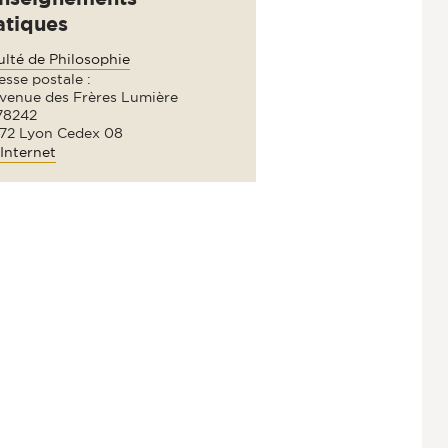
atiques
ulté de Philosophie
sse postale :
avenue des Frères Lumière
78242
72 Lyon Cedex 08
Internet