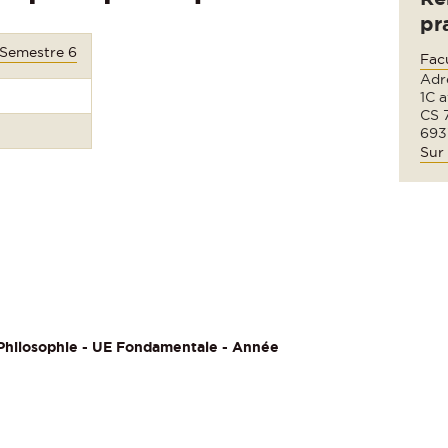
pr
 Semestre 6
Fac
Adre
1C 
CS 
693
Sur 
Philosophie - UE Fondamentale - Année