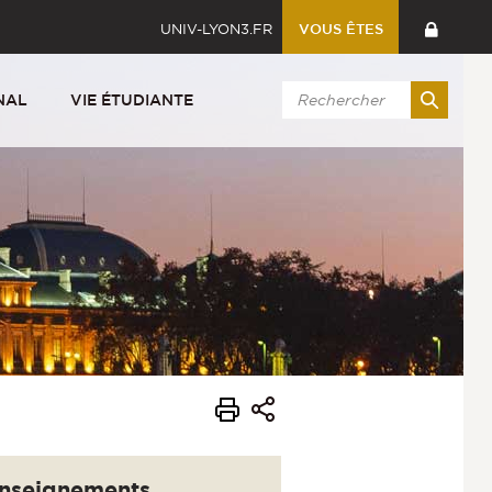
UNIV-LYON3.FR
VOUS ÊTES
NAL
VIE ÉTUDIANTE
nseignements