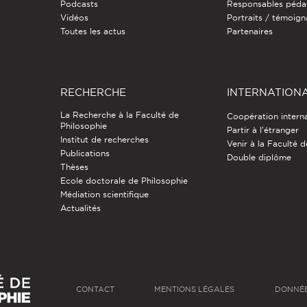
Podcasts
Responsables péda
Vidéos
Portraits / témoig
Toutes les actus
Partenaires
RECHERCHE
INTERNATION
La Recherche à la Faculté de
Coopération intern
Philosophie
Partir à l'étranger
Institut de recherches
Venir à la Faculté 
Publications
Double diplôme
Thèses
Ecole doctorale de Philosophie
Médiation scientifique
Actualités
CONTACT
MENTIONS LÉGALES
DONNÉE