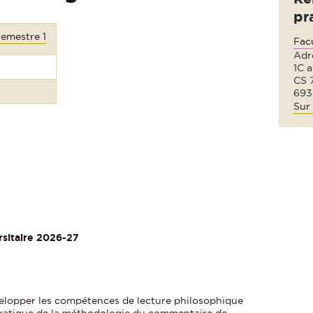
pr
Semestre 1
Fac
Adre
1C 
CS 
693
Sur 
rsitaire 2026-27
elopper les compétences de lecture philosophique
a pratique de la méthodologie du commentaire de