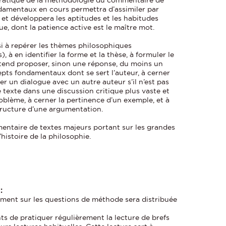
damentaux en cours permettra d’assimiler par
 et développera les aptitudes et les habitudes
ue, dont la patience active est le maître mot.
si à repérer les thèmes philosophiques
 à en identifier la forme et la thèse, à formuler le
tend proposer, sinon une réponse, du moins un
cepts fondamentaux dont se sert l’auteur, à cerner
ier un dialogue avec un autre auteur s’il n’est pas
 texte dans une discussion critique plus vaste et
oblème, à cerner la pertinence d’un exemple, et à
tructure d’une argumentation.
entaire de textes majeurs portant sur les grandes
histoire de la philosophie.
:
ement sur les questions de méthode sera distribuée
nts de pratiquer régulièrement la lecture de brefs