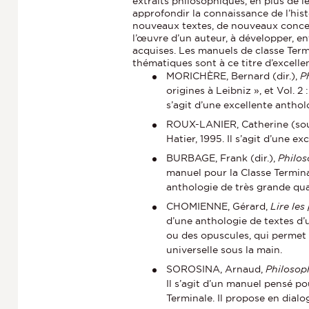
extraits philosophiques, en plus de le
approfondir la connaissance de l’his
nouveaux textes, de nouveaux concep
l’œuvre d’un auteur, à développer, enf
acquises. Les manuels de classe Term
thématiques sont à ce titre d’excellen
MORICHÈRE, Bernard (dir.),
P
origines à Leibniz », et Vol. 2 
s’agit d’une excellente antho
ROUX-LANIER, Catherine (sous
Hatier, 1995. Il s’agit d’une
BURBAGE, Frank (dir.),
Philos
manuel pour la Classe Termina
anthologie de très grande qual
CHOMIENNE, Gérard,
Lire les
d’une anthologie de textes d
ou des opuscules, qui permet 
universelle sous la main.
SOROSINA, Arnaud,
Philosop
Il s’agit d’un manuel pensé 
Terminale. Il propose en dial