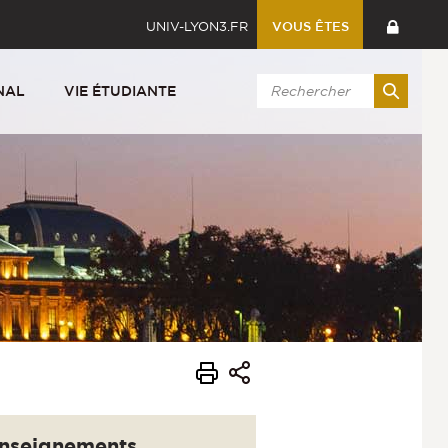
UNIV-LYON3.FR
VOUS ÊTES
NAL
VIE ÉTUDIANTE
nseignements