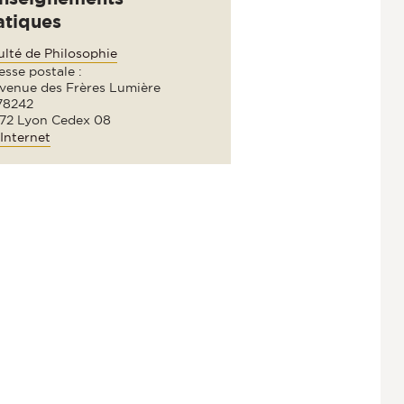
atiques
ulté de Philosophie
sse postale :
avenue des Frères Lumière
78242
72 Lyon Cedex 08
Internet