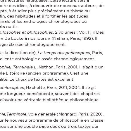
urs lectures habituelles. Cette lecture sert à
toire des idées, à découvrir de nouveaux auteurs, de
ts, à étudier plus précisément un thème ou
in, des habitudes et à fortifier les aptitudes
inale et les anthologies chronologiques ou
ts outils.
hilosophes et philosophies
, 2 volumes : Vol. 1 : « Des
: « De Locke à nos jours » (Nathan, Paris, 1992). Il
logie classée chronologiquement.
 la direction de),
Le temps des philosophes
, Paris,
 excellente anthologie classée chronologiquement.
ophie, Terminale L
, Nathan, Paris, 2001. Il s’agit d’un
le Littéraire (ancien programme). C’est une
ité. Le choix de textes est excellent.
 philosophes
, Hachette, Paris, 2011, 2004. Il s’agit
’une longueur conséquente, souvent des chapitres
d’avoir une véritable bibliothèque philosophique
hie,Terminale
, voie générale (Magnard, Paris, 2020).
pour le nouveau programme de philosophie en Classe
ogue sur une double page deux ou trois textes qui