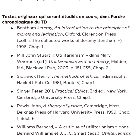
Textes originaux qui seront étudiés en cours, dans l’ordre
chronologique du TD
Bentham Jeremy,
An introduction to the principles of
morals and legislation
, Oxford, Clarendon Press
(coll. « The collected works of Jeremy Bentham »),
1996, Chap. 1.
Mill John Stuart, « Utilitarianism » dans Mary
Warnock (ed.),
Utilitarianism and on Liberty
, Malden,
MA, Blackwell Pub, 2003, p. 181‑235, Chap. 2.
Sidgwick Henry,
The methods of ethics
, Indianapolis,
Hackett Pub. Co, 1981, Book IV, Chap.1.
Singer Peter, 2011,
Practical Ethics
, 3rd ed., New York,
Cambridge University Press, Chap.1.
Rawls John,
A theory of justice
, Cambridge, Mass,
Belknap Press of Harvard University Press, 1999, Chap.
1, Sect. 6.
Williams Bernard, « A critique of utilitarianism » dans
Bernard Williams et J. J. C. Smart (eds.),
Utilitarianism: