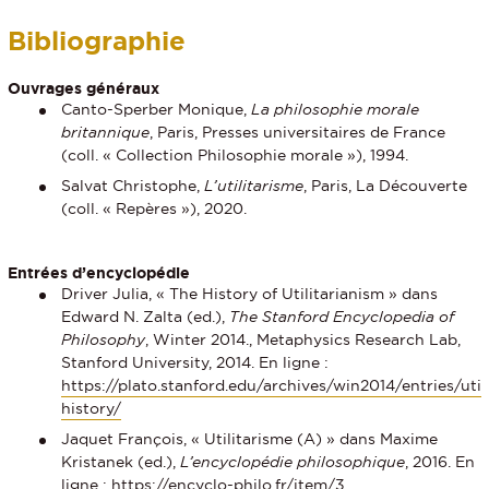
Bibliographie
Ouvrages généraux
Canto-Sperber Monique,
La philosophie morale
britannique
, Paris, Presses universitaires de France
(coll. « Collection Philosophie morale »), 1994.
Salvat Christophe,
L’utilitarisme
, Paris, La Découverte
(coll. « Repères »), 2020.
Entrées d’encyclopédie
Driver Julia, « The History of Utilitarianism » dans
Edward N. Zalta (ed.),
The Stanford Encyclopedia of
Philosophy
, Winter 2014., Metaphysics Research Lab,
Stanford University, 2014. En ligne :
https://plato.stanford.edu/archives/win2014/entries/util
history/
Jaquet François, « Utilitarisme (A) » dans Maxime
Kristanek (ed.),
L’encyclopédie philosophique
, 2016. En
ligne :
https://encyclo-philo.fr/item/3