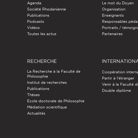
Agenda
Le mot du Doyen
Société Rhodanienne
Organisation
Publications
Enseignants
Podcasts
Responsables péda
Vidéos
Portraits / témoig
Toutes les actus
Partenaires
RECHERCHE
INTERNATION
La Recherche à la Faculté de
Coopération intern
Philosophie
Partir à l'étranger
Institut de recherches
Venir à la Faculté 
Publications
Double diplôme
Thèses
Ecole doctorale de Philosophie
Médiation scientifique
Actualités