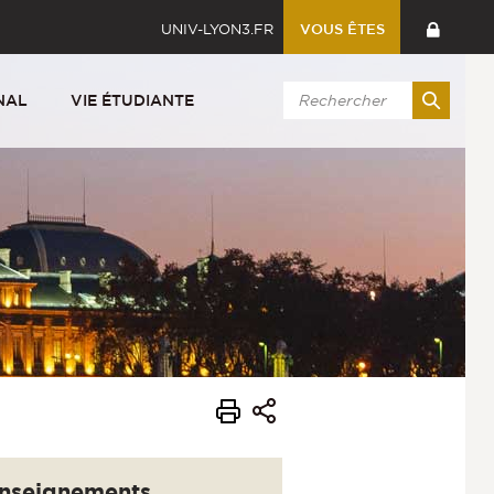
UNIV-LYON3.FR
VOUS ÊTES
NAL
VIE ÉTUDIANTE
nseignements