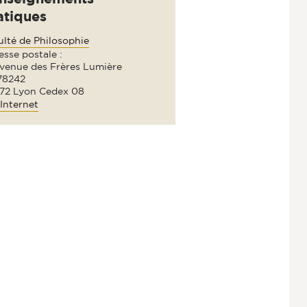
atiques
ulté de Philosophie
sse postale :
avenue des Frères Lumière
78242
72 Lyon Cedex 08
Internet