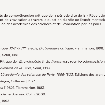
nts de compréhension critique de la période dite de la « Révoluti
t de gravitation à travers la question du rôle de l’expérimentati
tion des académies des sciences et de l’évaluation par les pairs.
e
e
sique, XVI
-XVIII
siècle, Dictionnaire critique
, Flammarion, 1998.
e
, Seuil, 1991.
itique de l’
Encyclopédie
(
http://enccre.academie-sciences.fr/e
ouvement de la Terre
, Seuil, 1993.
, L’Académie des sciences de Paris, 1666-1803
, Éditions des arch
ifique
, Gallimard, 1973.
es
[1962], Flammarion, 1983.
moderne
, Armand Colin, 2009.
, 1993.