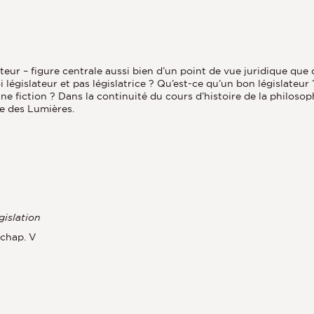
teur – figure centrale aussi bien d’un point de vue juridique que 
oi législateur et pas législatrice ? Qu’est-ce qu’un bon législate
l une fiction ? Dans la continuité du cours d’histoire de la philos
ie des Lumières.
gislation
 chap. V