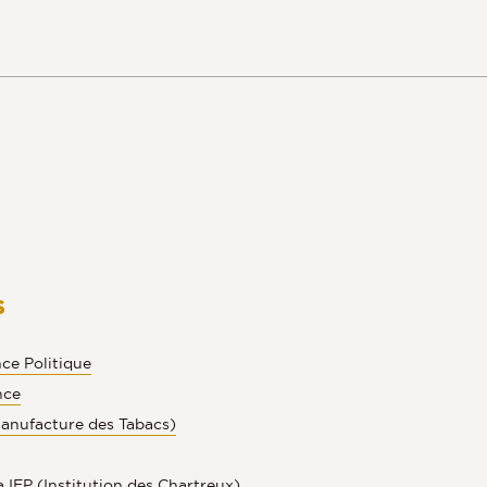
s
ce Politique
nce
Manufacture des Tabacs)
 IEP (Institution des Chartreux)